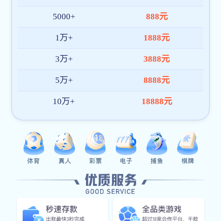
分榜上游的球队，他们可能会感受到保住位置的焦虑；而对
于下游球队，则有为了保级而必须拼尽全力的不安。因此，
在这种情况下，努诺强调集中注意力于每场比赛，对于提升
球队士气至关重要。当队伍能够把注意力放在眼前的一场比
赛时，就能减少外界压力带来的负面情绪。
此外，专注于单场比赛还能够帮助队员建立信心。在一场又
一场地拼搏中，即使面对强敌，只要能做到不懈努力，每位
球员都会感受到个人进步，从而激励整个团队。这种积极向
上的氛围，会进一步凝聚士气，为后续比赛打下良好的基
础。
最后，有效管理士气也是教练职责的一部分。努诺以其冷静
和理性的态度来引导球员，使他们明白当前阶段最重要的是
发挥出最佳水平，而不是盲目追求排名。这种策略不仅提升
了队伍整体表现，还增强了球员之间相互支持与信任，让整