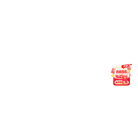
淀，而非简单寄希望借助短期内几个精彩表现来获得成功。
因此，对长远发展的关注，与日常每场赛事交织不可分割，
两者是相辅相成，共同推动着俱乐部走向成功之路。
This is why Nuno's focus on each game performance
lays a solid foundation for the team's long-term vision.
It encourages players to develop good habits and a
strong work ethic, which will ultimately contribute to
the club’s sustainable success. 这样的做法不仅有助于当
下成果，也让整个团队朝着更高、更远大的目标迈进，为未
来打下根基。
总结：
Nuno强调赛季未结束前积分榜排名无实际意义，需要专注
于每场比赛表现，这一理念深刻影响了团队运作。通过提升
士气、保持状态、强化战术执行以及关注长远目标，他不仅
推动了当前成绩，同时也为俱乐部未来发展提供了坚实保